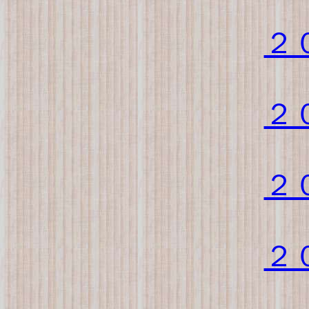
２
２
２
２