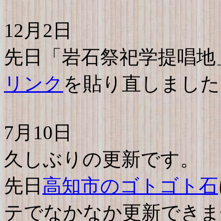
12月2日
先日「岩石祭祀学提唱地
リンク
を貼り直しました
7月10日
久しぶりの更新です。
先日
高知市のゴトゴト石
テでなかなか更新できま