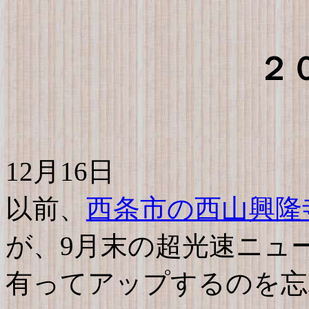
２
12月16日
以前、
西条市の西山興隆
が、9月末の超光速ニュ
有ってアップするのを忘