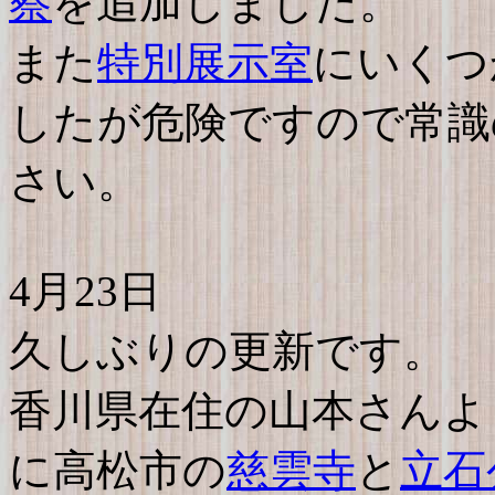
察
を追加しました。
また
特別展示室
にいくつ
したが危険ですので常識
さい。
4月23日
久しぶりの更新です。
香川県在住の山本さんよ
に高松市の
慈雲寺
と
立石