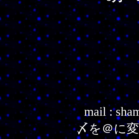
mail : sha
〆を＠に