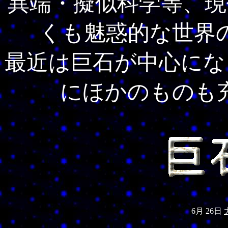
異端・擬似科学等、現
くも魅惑的な世界
最近は巨石が中心にな
にほかのものも
6月 26日