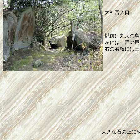
大神宮入口
以前は丸太の鳥
左には一群の巨
右の看板には三
大きな石の上に