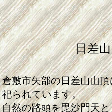
日差山
倉敷市矢部の日差山山頂
祀られています。
自然の路頭を毘沙門天と