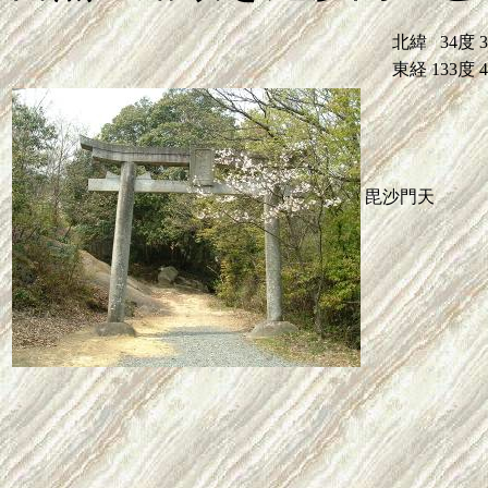
北緯
34度
東経
133度
毘沙門天