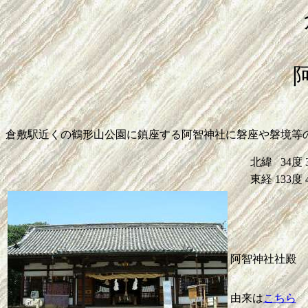
倉敷駅近くの鶴形山公園に鎮座する阿智神社に磐座や磐境等
北緯
34度
東経
133度
阿智神社社殿
由来は
こちら