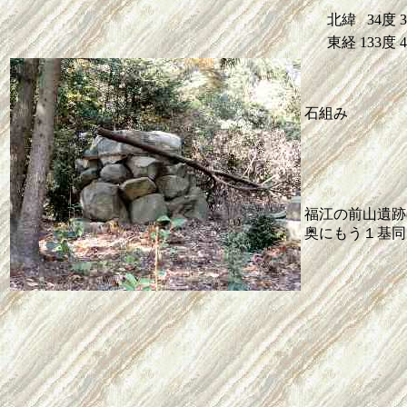
北緯
34度
東経
133度
石組み
福江の前山遺跡
奥にもう１基同