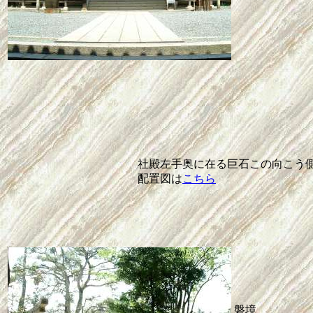
社殿左手奥に在る巨石この向こう
配置図は
こちら
磐境