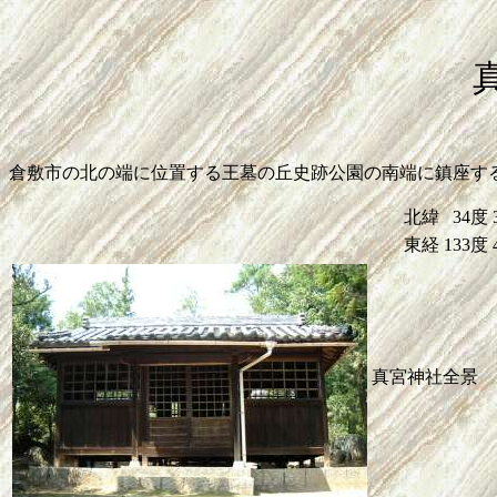
倉敷市の北の端に位置する王墓の丘史跡公園の南端に鎮座す
北緯
34度
東経
133度
真宮神社全景