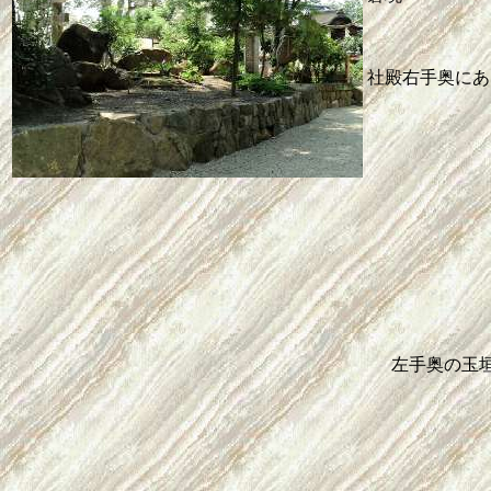
社殿右手奥にあ
左手奥の玉