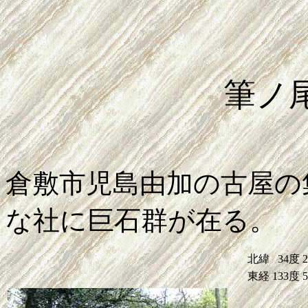
筆ノ
倉敷市児島由加の古屋の
な社に巨石群が在る。
北緯
34度
東経
133度