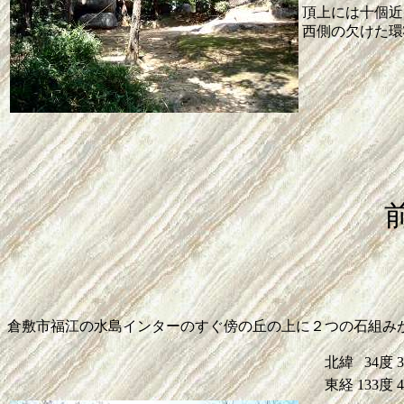
頂上には十個近
西側の欠けた環
倉敷市福江の水島インターのすぐ傍の丘の上に２つの石組み
北緯
34度
東経
133度