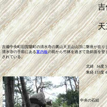
吉
天
吉備中央町旧賀陽町の清水寺の裏山天王山山頂に磐座が在り
清水寺の手前にある
案内板
の前から竹林を過ぎて急斜面を登
されている。
北緯
34度
東経
133度
中央の石組