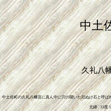
中土
久礼八
中土佐町の久礼八幡宮に真ん中に穴の開いた厄ぬけ石と呼ば
北緯
33度