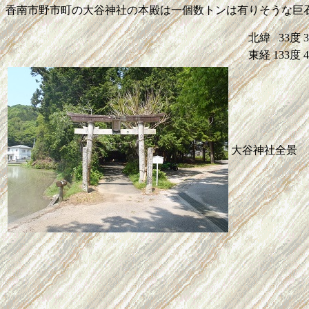
香南市野市町の大谷神社の本殿は一個数トンは有りそうな巨
北緯
33度
東経
133度
大谷神社全景