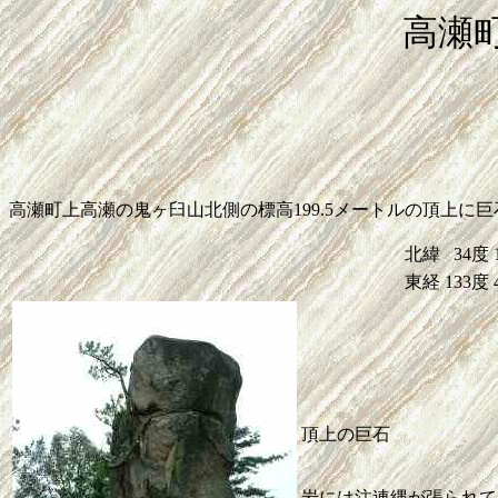
高瀬
高瀬町上高瀬の鬼ヶ臼山北側の標高199.5メートルの頂上に
北緯
34度
東経
133度
頂上の巨石
岩には注連縄が張られて