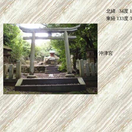
北緯
34度
東経
133度
沖津宮