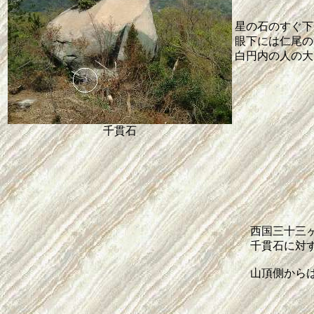
星の石のすぐ下
眼下には仁尾の
白円内の人の大
千貫石
西国三十三
千貫石に対
山頂側から