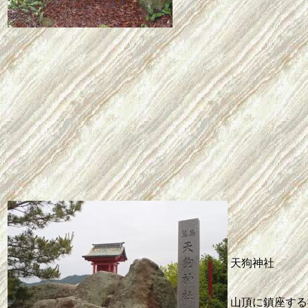
天狗神社
山頂に鎮座する