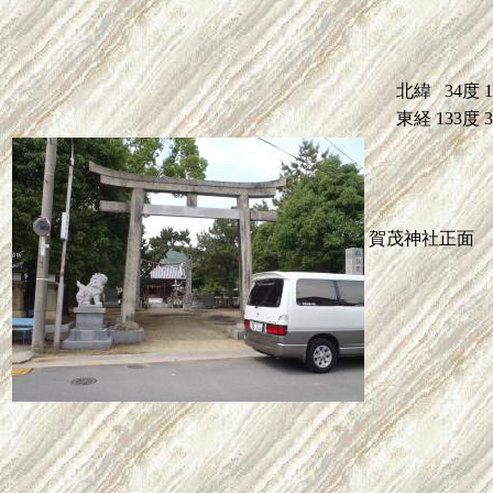
北緯
34度
東経
133度
賀茂神社正面