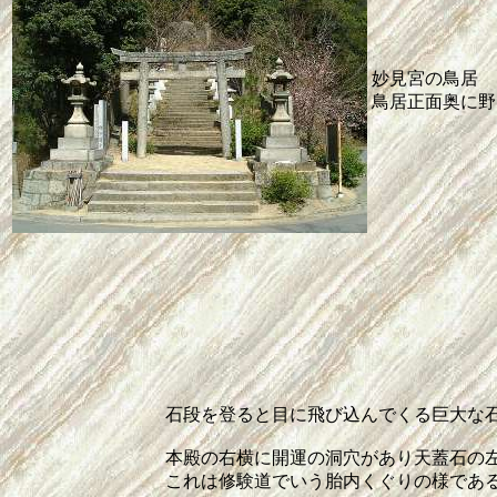
妙見宮の鳥居
鳥居正面奥に野
石段を登ると目に飛び込んでくる巨大な
本殿の右横に開運の洞穴があり天蓋石の
これは修験道でいう胎内くぐりの様であ