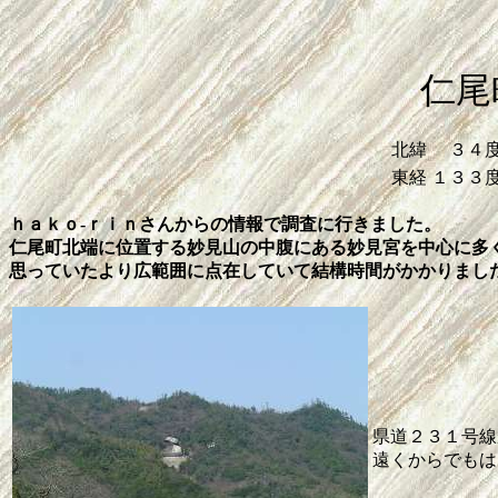
仁尾
北緯
３４
東経
１３３
ｈａｋｏ‐ｒｉｎさんからの情報で調査に行きました。
仁尾町北端に位置する妙見山の中腹にある妙見宮を中心に多
思っていたより広範囲に点在していて結構時間がかかりまし
県道２３１号線
遠くからでもは