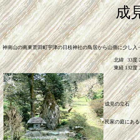
成
神南山の南東菅田町宇津の日枝神社の鳥居から山側に少し入
北緯
33度
東経
132度
成見の立石
民家の庭にある