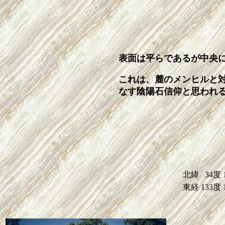
表面は平らであるが中央
これは、麓のメンヒルと
なす陰陽石信仰と思われ
北緯
34度
東経
133度