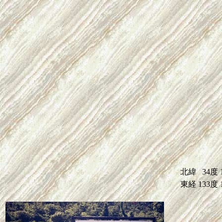
北緯
34度
東経
133度