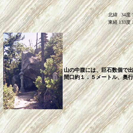
北緯
34度
東経
133度
山の中腹には、巨石数個で
間口約１．５メートル、奥