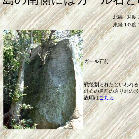
北緯
34度
東経
133度
ガール石前
戦後割られたといわれる
蛙石の名前の通り蛙の形
説明は
こちら