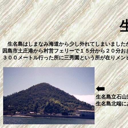
生名島はしまなみ海道から少し外れてしまいました
因島市土庄港から村営フェリーで１５分から２０分お
３００メートル行った所に三秀園という所が在りメン
生名島立石山
生名島北端に