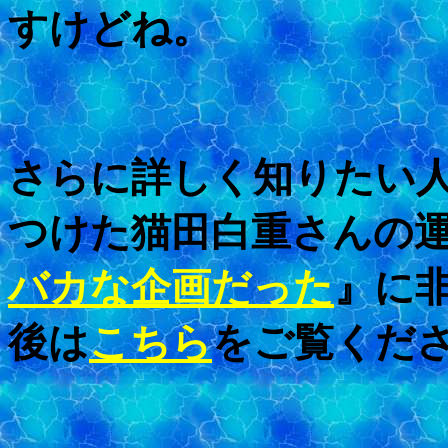
すけどね。
さらに詳しく知りたい
つけた猫田白重さんの
バカな企画だった
』に
後は
こちら
をご覧くだ